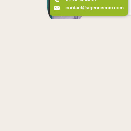
contact@agencecom.com
Arnaud BROHAN
Dirigeant – Grands Comptes
06 03 32 23 64
arnaud@agencecom.com
Audrey POLO